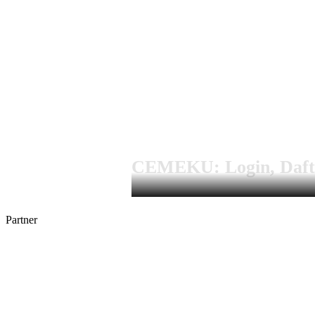
CEMEKU: Login, Dafta
Cemeku
adalah situs judi IDN Poker online yan
Mobile, Poker IDN. Cemeku menjadi pilihan per
Partner
dalam permainan alias player vs player.
Cemeku hadir dengan layanan terbaik 100% T
permainan judi kartu online yang paling popule
melindungi data-data privasi member baik itu
dimiliki dengan jaringan teraman 100% dari ID