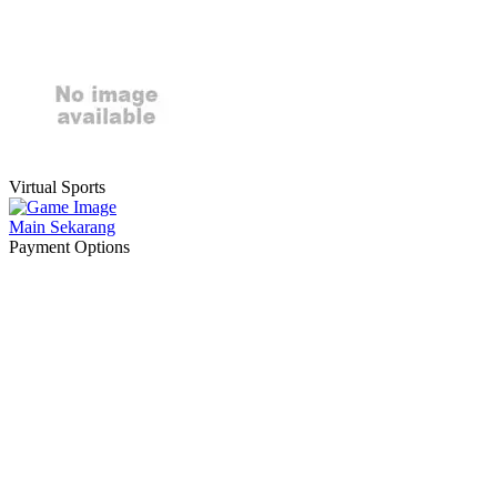
Virtual Sports
Main Sekarang
Payment Options