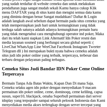
yang sudah terdaftar di website cemeku dan untuk melakukan
pendaftaran juga sangat mudah sekali Kamu hanya cukup Klik
menu DAFTAR yang di situs kami dan mengisi semua data kamu
yang diminta dengan benar Sangat mudahkan? Daftar & Login
adalah langkah awal sebelum dapat bermain pada situs cemeku yang
telah mempersiapkan jauh hari untuk kemungkinan yang tidak
terduga salah satunya adalah adanya kemungkinan pemain baru
yang tidak mengetahui cara menghubungi operator ind poker, Maka
dari itu telah kami siapkan Link Alternatif Idn Poker resmi dan
media layanan sosmed yang berfungsi secara global seperti: (
LiveChat WhatsApp Line WeeChat Facebook Instagram Tweeter
Telegram dll ) Ini merupakan bukti nyata bahwa cemeku adalah
situs judi idn poker online yang terbaik, terpercaya, terbesar dan
terbaru dengan pelayanan paling terbagus.
Cemeku Situs Judi Bandar IDN Poker Ceme Online
Terpercaya
Bermain Tanpa Ada Batas Waktu, Kapan Dan Di mana Saja.
Cemeku selaku agen idn poker dengan menyediakan 9 macam
permainan idn poker online, ceme, dominoqq, ceme keliling, capsa
susun, super10, blackjack, omaha Superbull permainan dari server
idnplay yang terpopuler sampai seluruh pelosok Indonesia dan Kami
menyediakan media akses terlengkap dengan server tercepat yang