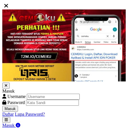
Masuk
Username
Password
Masuk
Daftar
Lupa Password?
Masuk