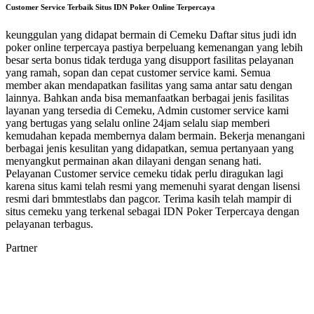
Customer Service Terbaik Situs IDN Poker Online Terpercaya
keunggulan yang didapat bermain di Cemeku Daftar situs judi idn
poker online terpercaya pastiya berpeluang kemenangan yang lebih
besar serta bonus tidak terduga yang disupport fasilitas pelayanan
yang ramah, sopan dan cepat customer service kami. Semua
member akan mendapatkan fasilitas yang sama antar satu dengan
lainnya. Bahkan anda bisa memanfaatkan berbagai jenis fasilitas
layanan yang tersedia di Cemeku, Admin customer service kami
yang bertugas yang selalu online 24jam selalu siap memberi
kemudahan kepada membernya dalam bermain. Bekerja menangani
berbagai jenis kesulitan yang didapatkan, semua pertanyaan yang
menyangkut permainan akan dilayani dengan senang hati.
Pelayanan Customer service cemeku tidak perlu diragukan lagi
karena situs kami telah resmi yang memenuhi syarat dengan lisensi
resmi dari bmmtestlabs dan pagcor. Terima kasih telah mampir di
situs cemeku yang terkenal sebagai IDN Poker Terpercaya dengan
pelayanan terbagus.
Partner