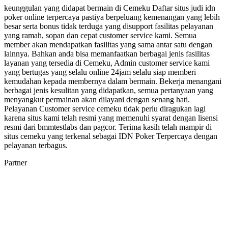
keunggulan yang didapat bermain di Cemeku Daftar situs judi idn
poker online terpercaya pastiya berpeluang kemenangan yang lebih
besar serta bonus tidak terduga yang disupport fasilitas pelayanan
yang ramah, sopan dan cepat customer service kami. Semua
member akan mendapatkan fasilitas yang sama antar satu dengan
lainnya. Bahkan anda bisa memanfaatkan berbagai jenis fasilitas
layanan yang tersedia di Cemeku, Admin customer service kami
yang bertugas yang selalu online 24jam selalu siap memberi
kemudahan kepada membernya dalam bermain. Bekerja menangani
berbagai jenis kesulitan yang didapatkan, semua pertanyaan yang
menyangkut permainan akan dilayani dengan senang hati.
Pelayanan Customer service cemeku tidak perlu diragukan lagi
karena situs kami telah resmi yang memenuhi syarat dengan lisensi
resmi dari bmmtestlabs dan pagcor. Terima kasih telah mampir di
situs cemeku yang terkenal sebagai IDN Poker Terpercaya dengan
pelayanan terbagus.
Partner