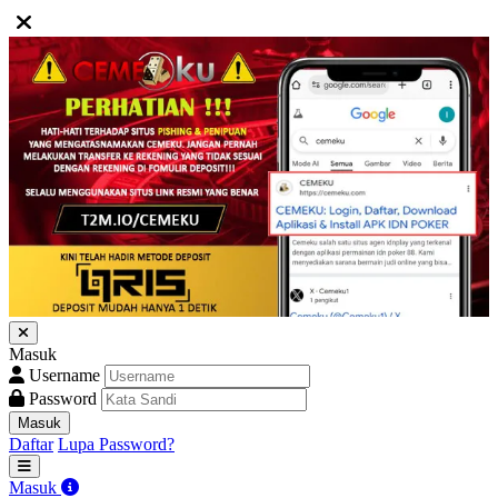
Masuk
Username
Password
Masuk
Daftar
Lupa Password?
Masuk