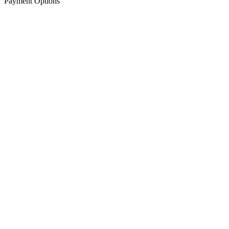
Payment Options