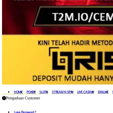
HOME
POKER
SLOTS
STREAM N SPIN
LIVE CASINO
IDNLIVE
Pengaduan Customer
Lupa Password ?