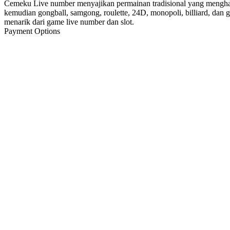
Cemeku Live number menyajikan permainan tradisional yang menghadi
kemudian gongball, samgong, roulette, 24D, monopoli, billiard, dan
menarik dari game live number dan slot.
Payment Options