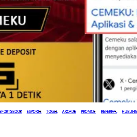
SPORTSBOOK
ESPORTS
TOGEL
ARCADE
PROMOSI
REFERRAL
HUBUNGI